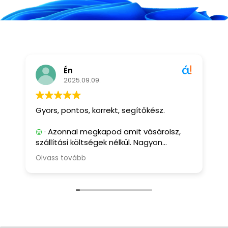
Én
2025.09.09.
Gyors, pontos, korrekt, segítőkész.
G
· Azonnal megkapod amit vásárolsz,
szállítási költségek nélkül. Nagyon
segítőkész, és korrekt eladó.
Olvass tovább
· Eddig nem tapasztaltam ilyet.