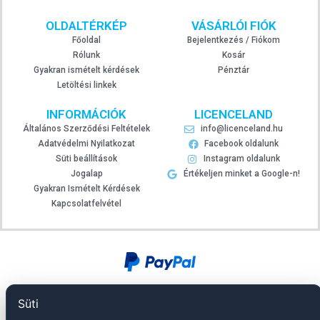
OLDALTÉRKÉP
VÁSÁRLÓI FIÓK
Főoldal
Bejelentkezés / Fiókom
Rólunk
Kosár
Gyakran ismételt kérdések
Pénztár
Letöltési linkek
INFORMÁCIÓK
LICENCELAND
Általános Szerződési Feltételek
info@licenceland.hu
Adatvédelmi Nyilatkozat
Facebook oldalunk
Süti beállítások
Instagram oldalunk
Jogalap
Értékeljen minket a Google-n!
Gyakran Ismételt Kérdések
Kapcsolatfelvétel
Süti