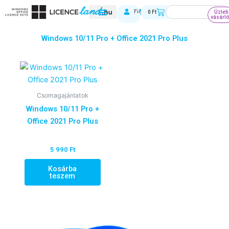
Skip
Keresés
Kosár
Fiókom
0
Ft
Üzleti
to
vásárl
content
Windows 10/11 Pro + Office 2021 Pro Plus
Csomagajánlatok
Windows 10/11 Pro +
Office 2021 Pro Plus
5 990
Ft
Kosárba
teszem