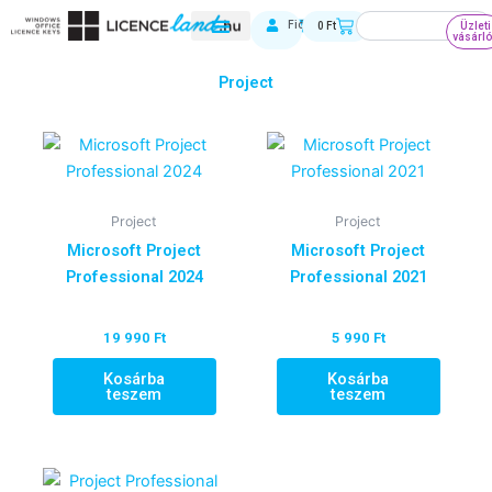
Skip
Keresés
Kosár
Fiókom
0
Ft
Üzleti
to
vásárl
content
Project
Project
Project
Microsoft Project
Microsoft Project
Professional 2024
Professional 2021
19 990
Ft
5 990
Ft
Kosárba
Kosárba
teszem
teszem