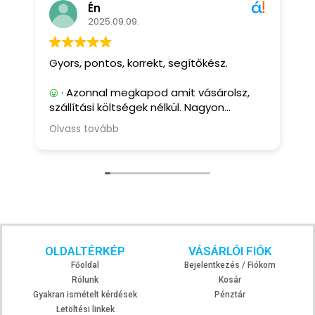
Én
2025.09.09.
Gyors, pontos, korrekt, segítőkész.
G
· Azonnal megkapod amit vásárolsz,
szállítási költségek nélkül. Nagyon
segítőkész, és korrekt eladó.
Olvass tovább
· Eddig nem tapasztaltam ilyet.
OLDALTÉRKÉP
VÁSÁRLÓI FIÓK
Főoldal
Bejelentkezés / Fiókom
Rólunk
Kosár
Gyakran ismételt kérdések
Pénztár
Letöltési linkek