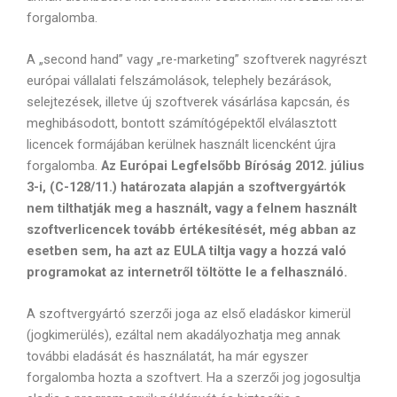
forgalomba.
A „second hand” vagy „re-marketing” szoftverek nagyrészt
európai vállalati felszámolások, telephely bezárások,
selejtezések, illetve új szoftverek vásárlása kapcsán, és
meghibásodott, bontott számítógépektől elválasztott
licencek formájában kerülnek használt licencként újra
forgalomba.
Az Európai Legfelsőbb Bíróság 2012. július
3-i, (C-128/11.) határozata alapján a szoftvergyártók
nem tilthatják meg a használt, vagy a felnem használt
szoftverlicencek tovább értékesítését, még abban az
esetben sem, ha azt az EULA tiltja vagy a hozzá való
programokat az internetről töltötte le a felhasználó.
A szoftvergyártó szerzői joga az első eladáskor kimerül
(jogkimerülés), ezáltal nem akadályozhatja meg annak
további eladását és használatát, ha már egyszer
forgalomba hozta a szoftvert. Ha a szerzői jog jogosultja