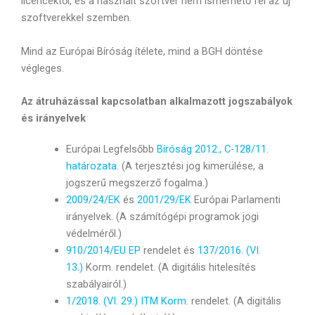
licencektől, és a használt szoftver nem ismerhető fel az új
szoftverekkel szemben.
Mind az Európai Bíróság ítélete, mind a BGH döntése
végleges.
Az átruházással kapcsolatban alkalmazott jogszabályok
és irányelvek
Európai Legfelsőbb
Bíróság 2012., C-128/11.
határozata.
(A terjesztési jog kimerülése, a
jogszerű megszerző fogalma.)
2009/24/EK
és
2001/29/EK
Európai Parlamenti
irányelvek. (A számítógépi programok jogi
védelméről.)
910/2014/EU EP
rendelet és
137/2016. (VI.
13.)
Korm. rendelet. (A digitális hitelesítés
szabályairól.)
1/2018. (VI. 29.) ITM Korm.
rendelet. (A digitális