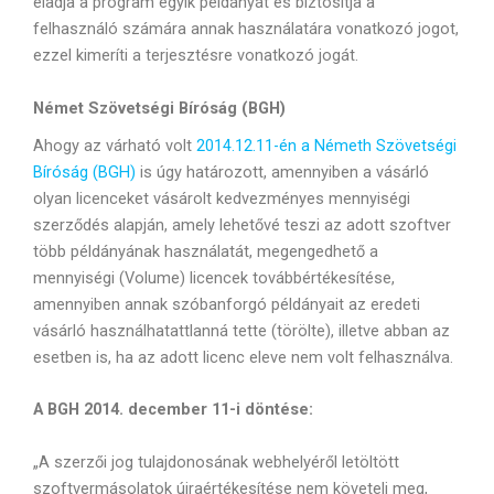
eladja a program egyik példányát és biztosítja a
felhasználó számára annak használatára vonatkozó jogot,
ezzel kimeríti a terjesztésre vonatkozó jogát.
Német Szövetségi Bíróság (BGH)
Ahogy az várható volt
2014.12.11-én a Németh Szövetségi
Bíróság (BGH)
is úgy határozott, amennyiben a vásárló
olyan licenceket vásárolt kedvezményes mennyiségi
szerződés alapján, amely lehetővé teszi az adott szoftver
több példányának használatát, megengedhető a
mennyiségi (Volume) licencek továbbértékesítése,
amennyiben annak szóbanforgó példányait az eredeti
vásárló használhatattlanná tette (törölte), illetve abban az
esetben is, ha az adott licenc eleve nem volt felhasználva.
A BGH 2014. december 11-i döntése:
„A szerzői jog tulajdonosának webhelyéről letöltött
szoftvermásolatok újraértékesítése nem követeli meg,