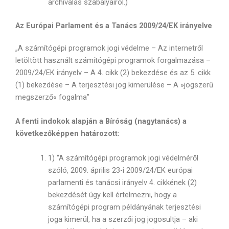
archiválás szabályairól.)
Az Európai Parlament és a Tanács 2009/24/EK irányelve
„A számítógépi programok jogi védelme – Az internetről
letöltött használt számítógépi programok forgalmazása –
2009/24/EK irányelv – A 4. cikk (2) bekezdése és az 5. cikk
(1) bekezdése – A terjesztési jog kimerülése – A »jogszerű
megszerző« fogalma”
A fenti indokok alapján a Bíróság (nagytanács) a
következőképpen határozott:
1) “A számítógépi programok jogi védelméről
szóló, 2009. április 23-i 2009/24/EK európai
parlamenti és tanácsi irányelv 4. cikkének (2)
bekezdését úgy kell értelmezni, hogy a
számítógépi program példányának terjesztési
joga kimerül, ha a szerzői jog jogosultja – aki