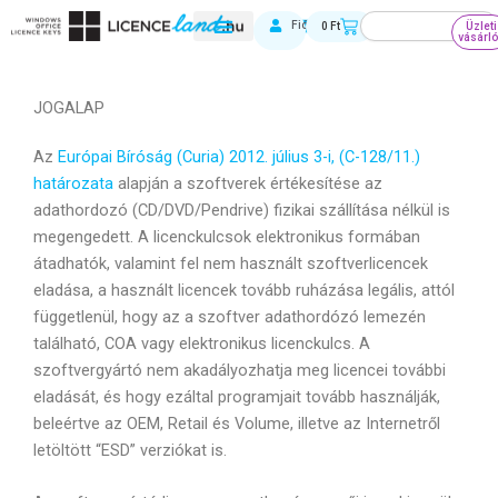
Skip
Keresés
Kosár
Fiókom
0
Ft
Üzleti
to
vásárl
content
JOGALAP
Az
Európai Bíróság (Curia) 2012. július 3-i, (C-128/11.)
határozata
alapján a szoftverek értékesítése az
adathordozó (CD/DVD/Pendrive) fizikai szállítása nélkül is
megengedett. A licenckulcsok elektronikus formában
átadhatók, valamint fel nem használt szoftverlicencek
eladása, a használt licencek tovább ruházása legális, attól
függetlenül, hogy az a szoftver adathordózó lemezén
található, COA vagy elektronikus licenckulcs. A
szoftvergyártó nem akadályozhatja meg licencei további
eladását, és hogy ezáltal programjait tovább használják,
beleértve az OEM, Retail és Volume, illetve az Internetről
letöltött “ESD” verziókat is.