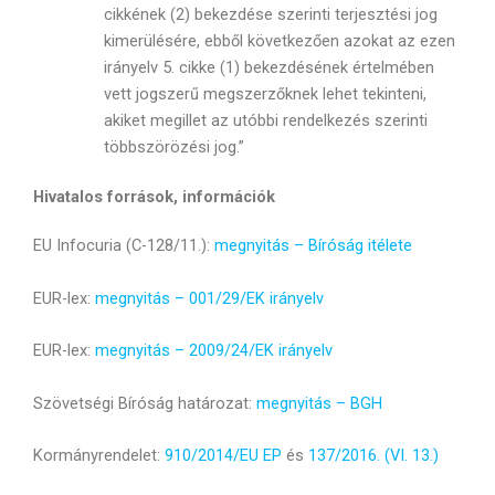
cikkének (2) bekezdése szerinti terjesztési jog
kimerülésére, ebből következően azokat az ezen
irányelv 5. cikke (1) bekezdésének értelmében
vett jogszerű megszerzőknek lehet tekinteni,
akiket megillet az utóbbi rendelkezés szerinti
többszörözési jog.”
Hivatalos források, információk
EU Infocuria (C-128/11.):
megnyitás – Bíróság itélete
EUR-lex:
megnyitás – 001/29/EK irányelv
EUR-lex:
megnyitás – 2009/24/EK irányelv
Szövetségi Bíróság határozat:
megnyitás – BGH
Kormányrendelet:
910/2014/EU EP
és
137/2016. (VI. 13.)