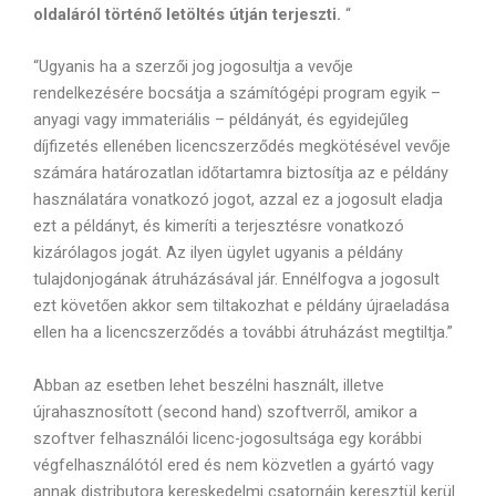
oldaláról történő letöltés útján terjeszti.
“
“Ugyanis ha a szerzői jog jogosultja a vevője
rendelkezésére bocsátja a számítógépi program egyik –
anyagi vagy immateriális – példányát, és egyidejűleg
díjfizetés ellenében licencszerződés megkötésével vevője
számára határozatlan időtartamra biztosítja az e példány
használatára vonatkozó jogot, azzal ez a jogosult eladja
ezt a példányt, és kimeríti a terjesztésre vonatkozó
kizárólagos jogát. Az ilyen ügylet ugyanis a példány
tulajdonjogának átruházásával jár. Ennélfogva a jogosult
ezt követően akkor sem tiltakozhat e példány újraeladása
ellen ha a licencszerződés a további átruházást megtiltja.”
Abban az esetben lehet beszélni használt, illetve
újrahasznosított (second hand) szoftverről, amikor a
szoftver felhasználói licenc-jogosultsága egy korábbi
végfelhasználótól ered és nem közvetlen a gyártó vagy
annak distributora kereskedelmi csatornáin keresztül kerül