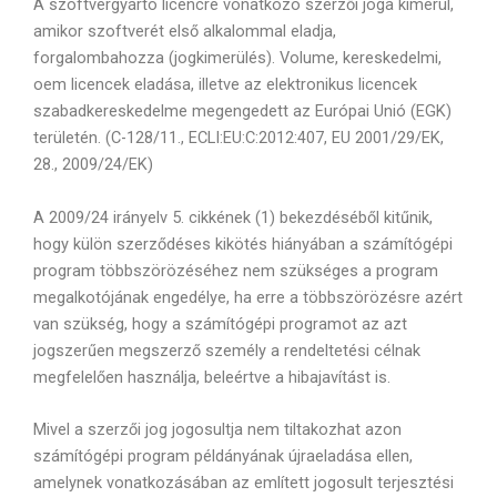
A szoftvergyártó licencre vonatkozó szerzői joga kimerül,
amikor szoftverét első alkalommal eladja,
forgalombahozza (jogkimerülés). Volume, kereskedelmi,
oem licencek eladása, illetve az elektronikus licencek
szabadkereskedelme megengedett az Európai Unió (EGK)
területén. (C-128/11., ECLI:EU:C:2012:407, EU 2001/29/EK,
28., 2009/24/EK)
A 2009/24 irányelv 5. cikkének (1) bekezdéséből kitűnik,
hogy külön szerződéses kikötés hiányában a számítógépi
program többszörözéséhez nem szükséges a program
megalkotójának engedélye, ha erre a többszörözésre azért
van szükség, hogy a számítógépi programot az azt
jogszerűen megszerző személy a rendeltetési célnak
megfelelően használja, beleértve a hibajavítást is.
Mivel a szerzői jog jogosultja nem tiltakozhat azon
számítógépi program példányának újraeladása ellen,
amelynek vonatkozásában az említett jogosult terjesztési