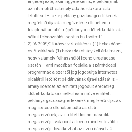
engedélyezte, akár ingyenesen is, e példánynak
az internetről valamely adathordozóra való
letöltését –, az e példány gazdasági értékének
megfelelő díjazás megfizetése ellenében a
tulajdonában álló műpéldányon időbeli korlátozás
nélkül felhasználói jogot is biztosított.”
2) “A 2009/24 irányelv 4. cikkének (2) bekezdését
és 5. cikkének (1) bekezdését úgy kell értelmezni,
hogy valamely felhasználói licenc újraeladása
esetén – ami magában foglalja a számítógépi
programnak a szerzői jog jogosultja internetes
oldaláról letöltött példányának újraeladását is –,
amely licencet az említett jogosult eredetileg
időbeli korlátozás nélkül és a műve említett
példánya gazdasági értékének megfelelő díjazás
megfizetése ellenében adta az első
megszerzőnek, az említett licenc második
megszerzője, valamint a licenc minden további
megszerzője hivatkozhat az ezen irányelv 4.