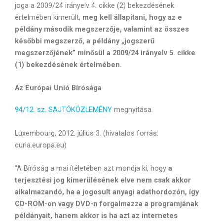
joga a 2009/24 irányelv 4. cikke (2) bekezdésének
értelmében kimerült,
meg kell állapítani, hogy az e
példány második megszerzője, valamint az összes
későbbi megszerző, a példány „jogszerű
megszerzőjének” minősül a 2009/24 irányelv 5. cikke
(1) bekezdésének értelmében.
Az Európai Unió Bírósága
94/12. sz. SAJTÓKÖZLEMÉNY
megnyitása.
Luxembourg, 2012. július 3. (hivatalos forrás:
curia.europa.eu)
“A Bíróság a mai ítéletében azt mondja ki, hogy
a
terjesztési jog kimerülésének elve nem csak akkor
alkalmazandó, ha a jogosult anyagi adathordozón, így
CD-ROM-on vagy DVD-n forgalmazza a programjának
példányait, hanem akkor is ha azt az internetes