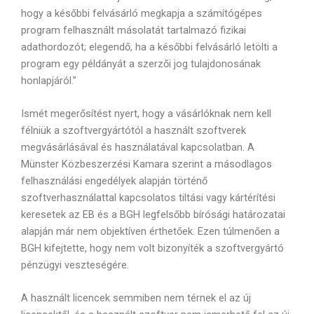
hogy a későbbi felvásárló megkapja a számítógépes
program felhasznált másolatát tartalmazó fizikai
adathordozót; elegendő, ha a későbbi felvásárló letölti a
program egy példányát a szerzői jog tulajdonosának
honlapjáról.”
Ismét megerősítést nyert, hogy a vásárlóknak nem kell
félniük a szoftvergyártótól a használt szoftverek
megvásárlásával és használatával kapcsolatban. A
Münster Közbeszerzési Kamara szerint a másodlagos
felhasználási engedélyek alapján történő
szoftverhasználattal kapcsolatos tiltási vagy kártérítési
keresetek az EB és a BGH legfelsőbb bírósági határozatai
alapján már nem objektíven érthetőek. Ezen túlmenően a
BGH kifejtette, hogy nem volt bizonyíték a szoftvergyártó
pénzügyi veszteségére.
A használt licencek semmiben nem térnek el az új