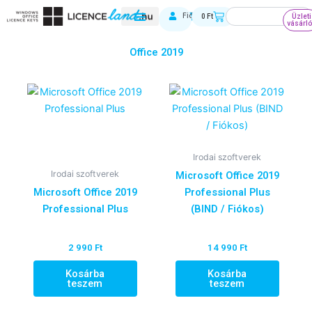
Skip
Keresés
Kosár
Fiókom
0
Ft
Üzleti
to
vásárl
content
Office 2019
Irodai szoftverek
Irodai szoftverek
Microsoft Office 2019
Microsoft Office 2019
Professional Plus
Professional Plus
(BIND / Fiókos)
2 990
Ft
14 990
Ft
Kosárba
Kosárba
teszem
teszem