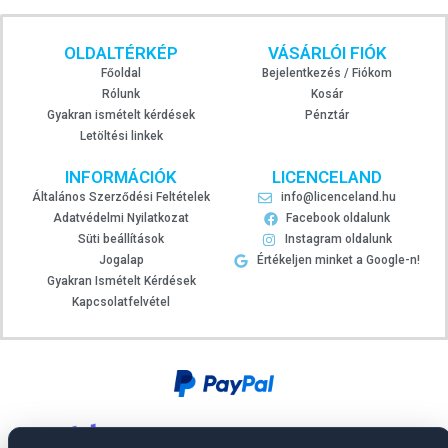
OLDALTÉRKÉP
VÁSÁRLÓI FIÓK
Főoldal
Bejelentkezés / Fiókom
Rólunk
Kosár
Gyakran ismételt kérdések
Pénztár
Letöltési linkek
INFORMÁCIÓK
LICENCELAND
Általános Szerződési Feltételek
info@licenceland.hu
Adatvédelmi Nyilatkozat
Facebook oldalunk
Süti beállítások
Instagram oldalunk
Jogalap
Értékeljen minket a Google-n!
Gyakran Ismételt Kérdések
Kapcsolatfelvétel