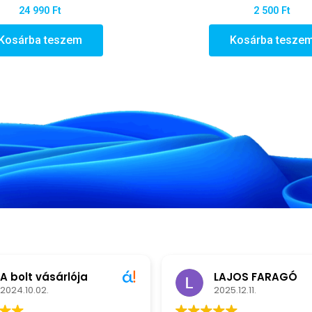
24 990
Ft
2 500
Ft
Kosárba teszem
Kosárba tesze
A bolt vásárlója
LAJOS FARAGÓ
2024.10.02.
2025.12.11.