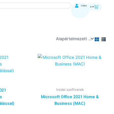
Kosár
Fiókom
0
Ft
Irodai szoftverek
2021
us
Microsoft Office 2021 Home &
álással)
Business (MAC)