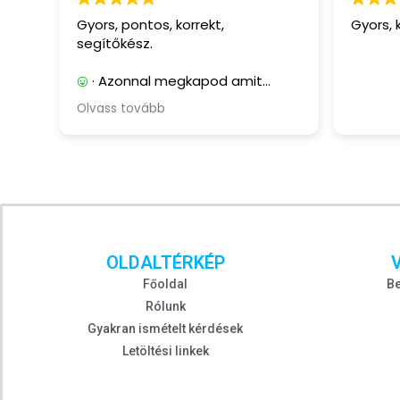
Gyors, pontos, korrekt,
Gyors,
segítőkész.
· Azonnal megkapod amit
vásárolsz, szállítási költségek
Olvass tovább
nélkül. Nagyon segítőkész, és
korrekt eladó.
· Eddig nem tapasztaltam ilyet.
OLDALTÉRKÉP
Főoldal
Be
Rólunk
Gyakran ismételt kérdések
Letöltési linkek