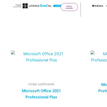
Skip
Windows
Üzleti
to
vásárlók
content
Irodai szoftverek
Mic
Microsoft Office 2021
Prof
Professional Plus