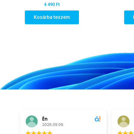
4 490
Ft
Kosárba teszem
Én
2025.09.09.