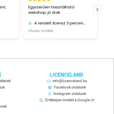
ent.
Egyszerűen használható
Töké
webshop, jó árak.
ver
· A rendelt licensz 3 percen
belül megérkezett, letöltési
Olvass tovább
linkekkel együtt.
· -
K
LICENCELAND
tételek
info@licenceland.hu
zat
Facebook oldalunk
Instagram oldalunk
Értékeljen minket a Google-n!
ések