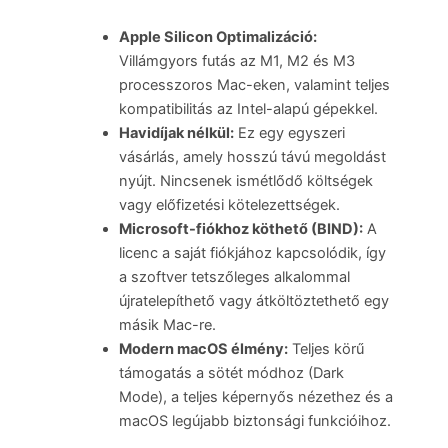
Apple Silicon Optimalizáció:
Villámgyors futás az M1, M2 és M3
processzoros Mac-eken, valamint teljes
kompatibilitás az Intel-alapú gépekkel.
Havidíjak nélkül:
Ez egy egyszeri
vásárlás, amely hosszú távú megoldást
nyújt. Nincsenek ismétlődő költségek
vagy előfizetési kötelezettségek.
Microsoft-fiókhoz köthető (BIND):
A
licenc a saját fiókjához kapcsolódik, így
a szoftver tetszőleges alkalommal
újratelepíthető vagy átköltöztethető egy
másik Mac-re.
Modern macOS élmény:
Teljes körű
támogatás a sötét módhoz (Dark
Mode), a teljes képernyős nézethez és a
macOS legújabb biztonsági funkcióihoz.