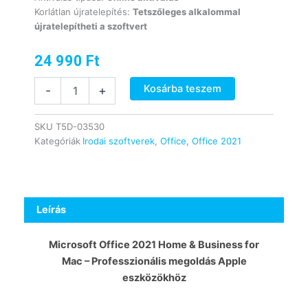
Korlátlan újratelepítés:
Tetszőleges alkalommal
újratelepítheti a szoftvert
24 990
Ft
Microsoft
Kosárba teszem
-
+
Office
2021
Home
SKU
T5D-03530
&
Kategóriák
Irodai szoftverek
,
Office
,
Office 2021
Business
(MAC)
mennyiség
Leírás
Microsoft Office 2021 Home & Business for
Mac – Professzionális megoldás Apple
eszközökhöz