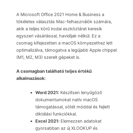
A Microsoft Office 2021 Home & Business a
tökéletes választás Mac-felhasználók számára,
akik a teljes körű irodai eszköztárat keresik
egyszeri vásárlással, havidíjak nélkül. Ez a
csomag kifejezetten a macOS környezethez lett
optimalizálva, támogatva a legújabb Apple chippel
(M1, M2, M3) szerelt gépeket is.
A csomagban található teljes értékű
alkalmazások:
Word 2021:
Készítsen lenyűgöző
dokumentumokat natív macOS
támogatással, sötét móddal és fejlett
diktálási funkciókkal.
Excel 2021:
Elemezzen adatokat
gyorsabban az új XLOOKUP és