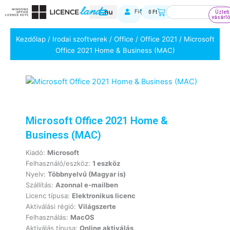
Skip
Keresés
Kosár
Fiókom
0
Ft
Üzleti
to
vásárl
content
Kezdőlap
/
Irodai szoftverek
/
Office
/
Office 2021
/ Microsoft
Office 2021 Home & Business (MAC)
Microsoft Office 2021 Home &
Business (MAC)
Kiadó:
Microsoft
Felhasználó/eszköz:
1 eszköz
Nyelv:
Többnyelvű (Magyar is)
Szállítás:
Azonnal e-mailben
Licenc típusa:
Elektronikus licenc
Aktiválási régió:
Világszerte
Felhasználás:
MacOS
Aktiválás típusa:
Online aktiválás