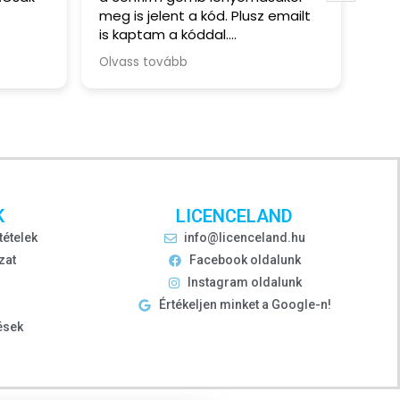
meg is jelent a kód. Plusz emailt
· .
is kaptam a kóddal.
· .
Olvass tovább
· .
· .
K
LICENCELAND
tételek
info@licenceland.hu
zat
Facebook oldalunk
Instagram oldalunk
Értékeljen minket a Google-n!
ések