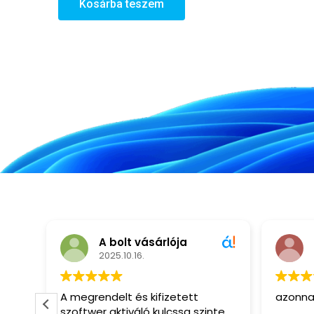
Kosárba teszem
A bolt vásárlója
A bolt vásárl
2025.10.16.
2024.10.20.
egrendelt és kifizetett
azonnali küldés
ftwer aktiváló kulcssa szinte