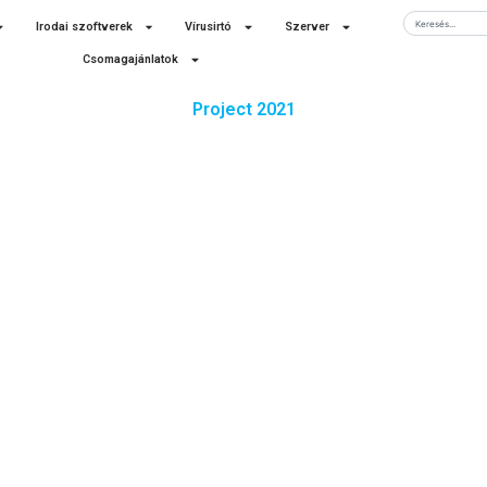
Keresés
Irodai szoftverek
Vírusirtó
Szerver
Csomagajánlatok
Project 2021