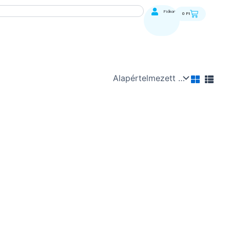
Kosár
Fiókom
0
Ft