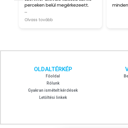
ceken belül megérkezeett.
minden ok.
 Ár, gyorsaság!
ass tovább
 Nincs
OLDALTÉRKÉP
Főoldal
Be
Rólunk
Gyakran ismételt kérdések
Letöltési linkek