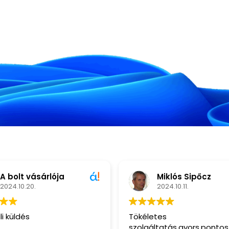
ója
Miklós Sipőcz
2024.10.11.
Tökéletes
szolgáltatás,gyors,pontos.Csak