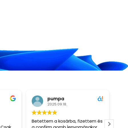
pumpa
Magdi
2025.09.18.
2024.11.23.
Betettem a kosárba, fizettem és
.
a confirm gomb lenyomásakor