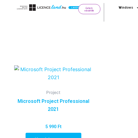
Skip
Windows
Üzleti
to
vásárlók
content
Project
Microsoft Project Professional
2021
5 990
Ft