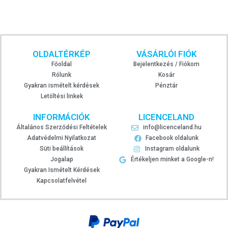
OLDALTÉRKÉP
VÁSÁRLÓI FIÓK
Főoldal
Bejelentkezés / Fiókom
Rólunk
Kosár
Gyakran ismételt kérdések
Pénztár
Letöltési linkek
INFORMÁCIÓK
LICENCELAND
Általános Szerződési Feltételek
info@licenceland.hu
Adatvédelmi Nyilatkozat
Facebook oldalunk
Süti beállítások
Instagram oldalunk
Jogalap
Értékeljen minket a Google-n!
Gyakran Ismételt Kérdések
Kapcsolatfelvétel