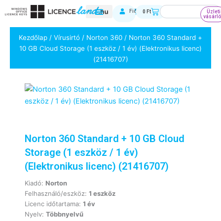
Skip
Keresés
Kosár
Fiókom
0
Ft
Üzleti
to
vásárl
content
Kezdőlap
/
Vírusirtó
/
Norton 360
/ Norton 360 Standard +
10 GB Cloud Storage (1 eszköz / 1 év) (Elektronikus licenc)
(21416707)
Norton 360 Standard + 10 GB Cloud
Storage (1 eszköz / 1 év)
(Elektronikus licenc) (21416707)
Kiadó:
Norton
Felhasználó/eszköz:
1 eszköz
Licenc időtartama:
1 év
Nyelv:
Többnyelvű