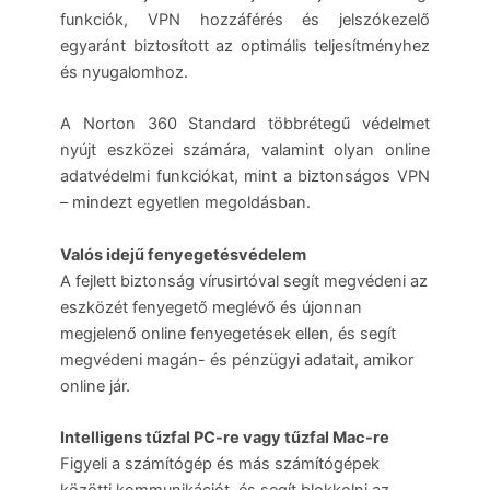
mennyiség
funkciók, VPN hozzáférés és jelszókezelő
egyaránt biztosított az optimális teljesítményhez
és nyugalomhoz.
A Norton 360 Standard többrétegű védelmet
nyújt eszközei számára, valamint olyan online
adatvédelmi funkciókat, mint a biztonságos VPN
– mindezt egyetlen megoldásban.
Valós idejű fenyegetésvédelem
A fejlett biztonság vírusirtóval segít megvédeni az
eszközét fenyegető meglévő és újonnan
megjelenő online fenyegetések ellen, és segít
megvédeni magán- és pénzügyi adatait, amikor
online jár.
Intelligens tűzfal PC-re vagy tűzfal Mac-re
Figyeli a számítógép és más számítógépek
közötti kommunikációt, és segít blokkolni az