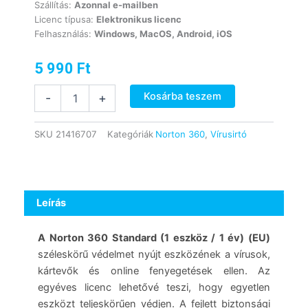
Szállítás:
Azonnal e-mailben
Licenc típusa:
Elektronikus licenc
Felhasználás:
Windows, MacOS, Android, iOS
5 990
Ft
Norton
Kosárba teszem
-
+
360
Standard
+
SKU
21416707
Kategóriák
Norton 360
,
Vírusirtó
10
GB
Cloud
Storage
(1
Leírás
eszköz
/
A Norton 360 Standard (1 eszköz / 1 év) (EU)
1
széleskörű védelmet nyújt eszközének a vírusok,
év)
(Elektronikus
kártevők és online fenyegetések ellen. Az
licenc)
egyéves licenc lehetővé teszi, hogy egyetlen
(21416707)
eszközt teljeskörűen védjen. A fejlett biztonsági