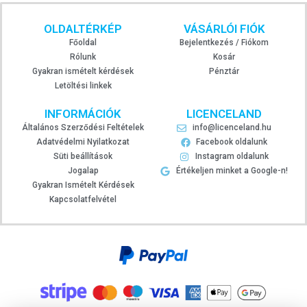
OLDALTÉRKÉP
VÁSÁRLÓI FIÓK
Főoldal
Bejelentkezés / Fiókom
Rólunk
Kosár
Gyakran ismételt kérdések
Pénztár
Letöltési linkek
INFORMÁCIÓK
LICENCELAND
Általános Szerződési Feltételek
info@licenceland.hu
Adatvédelmi Nyilatkozat
Facebook oldalunk
Süti beállítások
Instagram oldalunk
Jogalap
Értékeljen minket a Google-n!
Gyakran Ismételt Kérdések
Kapcsolatfelvétel