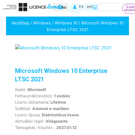
Skip
Keresés
Kosár
Fiókom
0
Ft
Üzleti
to
vásárl
content
Kezdőlap
/
Windows
/
Windows 10
/ Microsoft Windows 10
Enterprise LTSC 2021
Microsoft Windows 10 Enterprise
LTSC 2021
Kiadó:
Microsoft
Felhasználó/eszköz:
1 eszköz
Licenc időtartama:
Lifetime
Szállítás:
Azonnal e-mailben
Licenc típusa:
Elektronikus licenc
Aktiválási régió:
Világszerte
Támogatás, frissítés :
2027.01.12