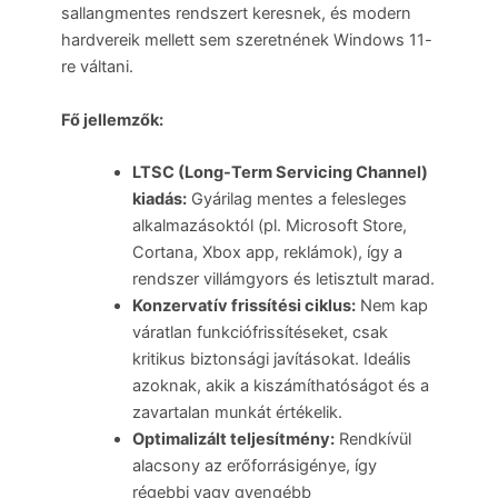
sallangmentes rendszert keresnek, és modern
hardvereik mellett sem szeretnének Windows 11-
re váltani.
Fő jellemzők:
LTSC (Long-Term Servicing Channel)
kiadás:
Gyárilag mentes a felesleges
alkalmazásoktól (pl. Microsoft Store,
Cortana, Xbox app, reklámok), így a
rendszer villámgyors és letisztult marad.
Konzervatív frissítési ciklus:
Nem kap
váratlan funkciófrissítéseket, csak
kritikus biztonsági javításokat. Ideális
azoknak, akik a kiszámíthatóságot és a
zavartalan munkát értékelik.
Optimalizált teljesítmény:
Rendkívül
alacsony az erőforrásigénye, így
régebbi vagy gyengébb