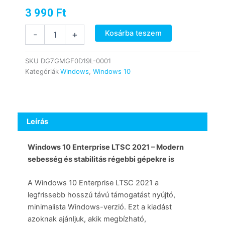
3 990
Ft
Microsoft
Kosárba teszem
-
+
Windows
10
Enterprise
SKU
DG7GMGF0D19L-0001
LTSC
Kategóriák
Windows
,
Windows 10
2021
mennyiség
Leírás
Windows 10 Enterprise LTSC 2021 – Modern
sebesség és stabilitás régebbi gépekre is
A Windows 10 Enterprise LTSC 2021 a
legfrissebb hosszú távú támogatást nyújtó,
minimalista Windows-verzió. Ezt a kiadást
azoknak ajánljuk, akik megbízható,