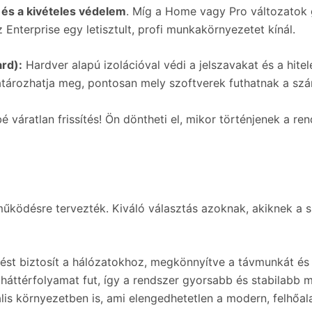
 és a kivételes védelem
. Míg a Home vagy Pro változatok 
Enterprise egy letisztult, profi munkakörnyezetet kínál.
rd):
Hardver alapú izolációval védi a jelszavakat és a hit
atározhatja meg, pontosan mely szoftverek futhatnak a sz
 váratlan frissítés! Ön döntheti el, mikor történjenek a re
i működésre tervezték. Kiváló választás azoknak, akiknek 
ést biztosít a hálózatokhoz, megkönnyítve a távmunkát és
áttérfolyamat fut, így a rendszer gyorsabb és stabilabb m
uális környezetben is, ami elengedhetetlen a modern, felhő