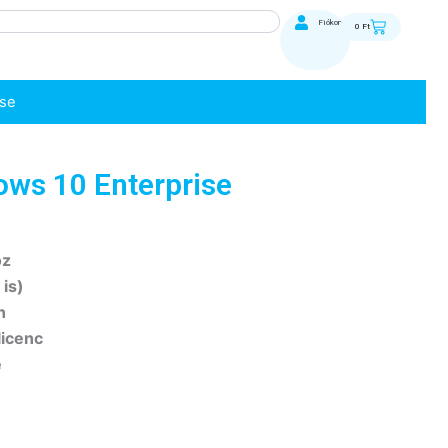
Kosár
Fiókom
0
Ft
ise
ows 10 Enterprise
öz
is)
n
licenc
e