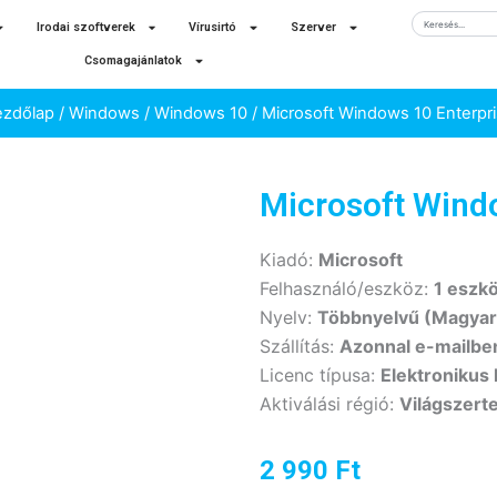
Keresés
Irodai szoftverek
Vírusirtó
Szerver
Csomagajánlatok
ezdőlap
/
Windows
/
Windows 10
/ Microsoft Windows 10 Enterpr
Microsoft Wind
Kiadó:
Microsoft
Felhasználó/eszköz:
1 eszk
Nyelv:
Többnyelvű (Magyar 
Szállítás:
Azonnal e-mailbe
Licenc típusa:
Elektronikus 
Aktiválási régió:
Világszert
2 990
Ft