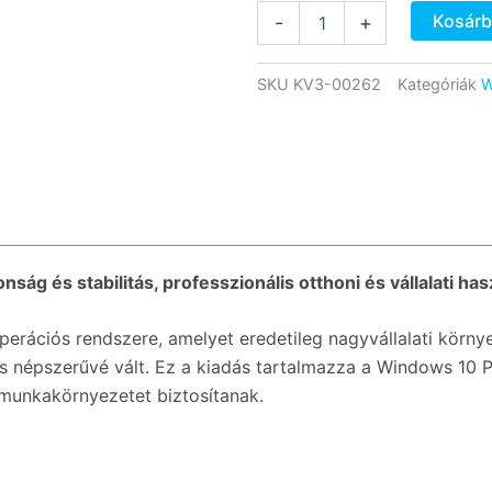
Microsoft
Kosárb
-
+
Windows
10
Enterprise
SKU
KV3-00262
Kategóriák
W
mennyiség
ág és stabilitás, professzionális otthoni és vállalati has
rációs rendszere, amelyet eredetileg nagyvállalati környez
s népszerűvé vált. Ez a kiadás tartalmazza a Windows 10 P
 munkakörnyezetet biztosítanak.