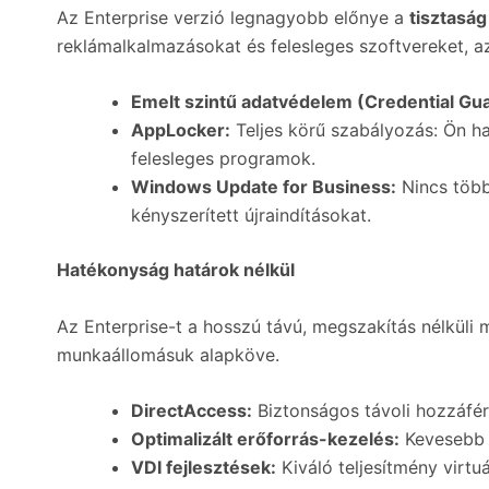
Az Enterprise verzió legnagyobb előnye a
tisztaság
reklámalkalmazásokat és felesleges szoftvereket, az 
Emelt szintű adatvédelem (Credential Gua
AppLocker:
Teljes körű szabályozás: Ön h
felesleges programok.
Windows Update for Business:
Nincs többé
kényszerített újraindításokat.
Hatékonyság határok nélkül
Az Enterprise-t a hosszú távú, megszakítás nélkül
munkaállomásuk alapköve.
DirectAccess:
Biztonságos távoli hozzáfér
Optimalizált erőforrás-kezelés:
Kevesebb h
VDI fejlesztések:
Kiváló teljesítmény virt