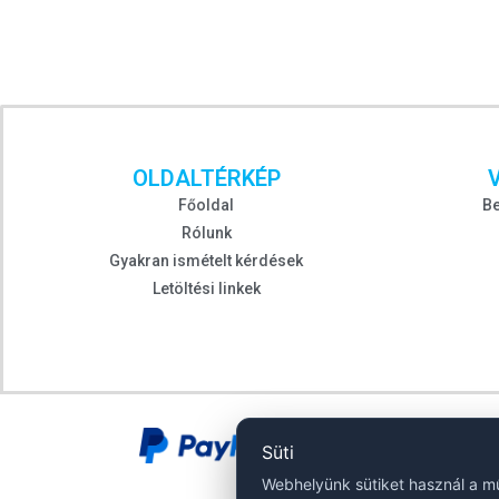
OLDALTÉRKÉP
Főoldal
Be
Rólunk
Gyakran ismételt kérdések
Letöltési linkek
Süti
Webhelyünk sütiket használ a m