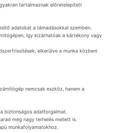
gyakran tartalmaznak előretelepített
elesítő adatokat a támadásokkal szemben.
ámítógépen, így kizárhatóak a kártékony vagy
ndszerfrissítések, elkerülve a munka közbeni
a számítógép nemcsak eszköz, hanem a
 a biztonságos adatforgalmat.
arad még nagy terhelés mellett is.
alapú munkafolyamatokhoz.