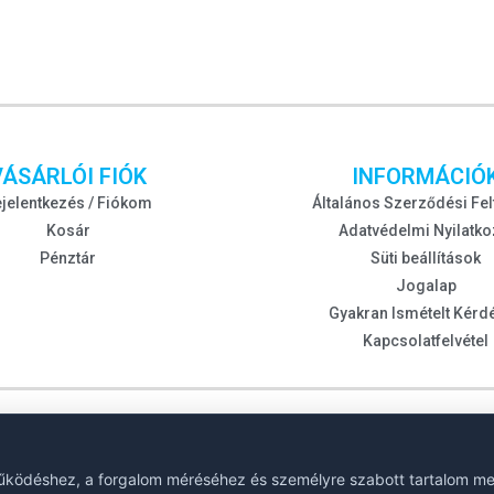
VÁSÁRLÓI FIÓK
INFORMÁCIÓ
jelentkezés / Fiókom
Általános Szerződési Fel
Kosár
Adatvédelmi Nyilatko
Pénztár
Süti beállítások
Jogalap
Gyakran Ismételt Kérd
Kapcsolatfelvétel
űködéshez, a forgalom méréséhez és személyre szabott tartalom meg