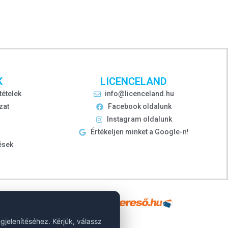
K
LICENCELAND
tételek
info@licenceland.hu
zat
Facebook oldalunk
Instagram oldalunk
Értékeljen minket a Google-n!
ések
jelenítéséhez. Kérjük, válassz