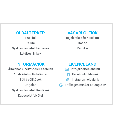
OLDALTÉRKÉP
VÁSÁRLÓI FIÓK
Főoldal
Bejelentkezés / Fiókom
Rólunk
Kosár
Gyakran ismételt kérdések
Pénztár
Letöltési linkek
INFORMÁCIÓK
LICENCELAND
Általános Szerződési Feltételek
info@licenceland.hu
Adatvédelmi Nyilatkozat
Facebook oldalunk
Süti beállítások
Instagram oldalunk
Jogalap
Értékeljen minket a Google-n!
Gyakran Ismételt Kérdések
Kapcsolatfelvétel