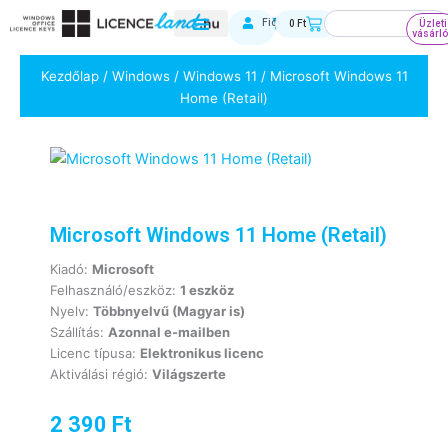
Skip
Keresés
Kosár
Fiókom
0
Ft
Üzleti
to
vásárl
content
Kezdőlap
/
Windows
/
Windows 11
/ Microsoft Windows 11
Home (Retail)
Microsoft Windows 11 Home (Retail)
Kiadó:
Microsoft
Felhasználó/eszköz:
1 eszköz
Nyelv:
Többnyelvű (Magyar is)
Szállítás:
Azonnal e-mailben
Licenc típusa:
Elektronikus licenc
Aktiválási régió:
Világszerte
2 390
Ft