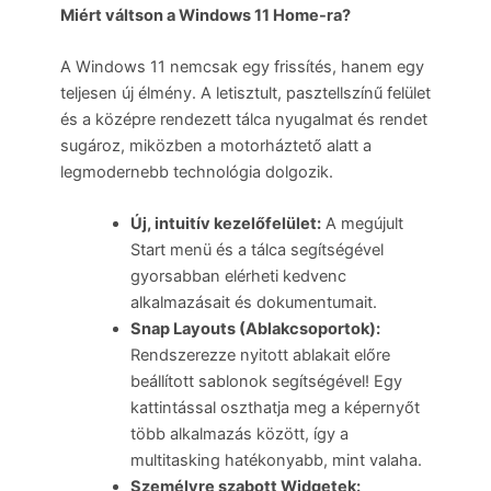
Miért váltson a Windows 11 Home-ra?
A Windows 11 nemcsak egy frissítés, hanem egy
teljesen új élmény. A letisztult, pasztellszínű felület
és a középre rendezett tálca nyugalmat és rendet
sugároz, miközben a motorháztető alatt a
legmodernebb technológia dolgozik.
Új, intuitív kezelőfelület:
A megújult
Start menü és a tálca segítségével
gyorsabban elérheti kedvenc
alkalmazásait és dokumentumait.
Snap Layouts (Ablakcsoportok):
Rendszerezze nyitott ablakait előre
beállított sablonok segítségével! Egy
kattintással oszthatja meg a képernyőt
több alkalmazás között, így a
multitasking hatékonyabb, mint valaha.
Személyre szabott Widgetek: