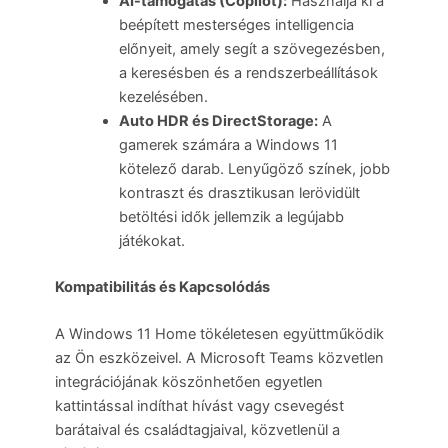
AI-támogatás (Copilot):
Használja ki a
beépített mesterséges intelligencia
előnyeit, amely segít a szövegezésben,
a keresésben és a rendszerbeállítások
kezelésében.
Auto HDR és DirectStorage:
A
gamerek számára a Windows 11
kötelező darab. Lenyűgöző színek, jobb
kontraszt és drasztikusan lerövidült
betöltési idők jellemzik a legújabb
játékokat.
Kompatibilitás és Kapcsolódás
A Windows 11 Home tökéletesen együttműködik
az Ön eszközeivel. A Microsoft Teams közvetlen
integrációjának köszönhetően egyetlen
kattintással indíthat hívást vagy csevegést
barátaival és családtagjaival, közvetlenül a