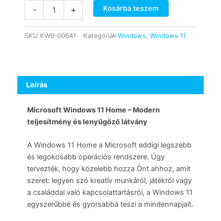
Microsoft
Kosárba teszem
-
+
Windows
11
Home
SKU
KW9-00641
Kategóriák
Windows
,
Windows 11
(Retail)
mennyiség
Leírás
Microsoft Windows 11 Home – Modern
teljesítmény és lenyűgöző látvány
A Windows 11 Home a Microsoft eddigi legszebb
és legokosabb operációs rendszere. Úgy
tervezték, hogy közelebb hozza Önt ahhoz, amit
szeret: legyen szó kreatív munkáról, játékról vagy
a családdal való kapcsolattartásról, a Windows 11
egyszerűbbé és gyorsabbá teszi a mindennapjait.