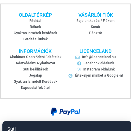
OLDALTÉRKÉP
VÁSÁRLÓI FIÓK
Főoldal
Bejelentkezés / Fiókom
Rólunk
Kosár
Gyakran ismételt kérdések
Pénztár
Letöltési linkek
INFORMÁCIÓK
LICENCELAND
Általános Szerződési Feltételek
info@licenceland.hu
Adatvédelmi Nyilatkozat
Facebook oldalunk
Süti beállítások
Instagram oldalunk
Jogalap
Értékeljen minket a Google-n!
Gyakran Ismételt Kérdések
Kapcsolatfelvétel
Süti