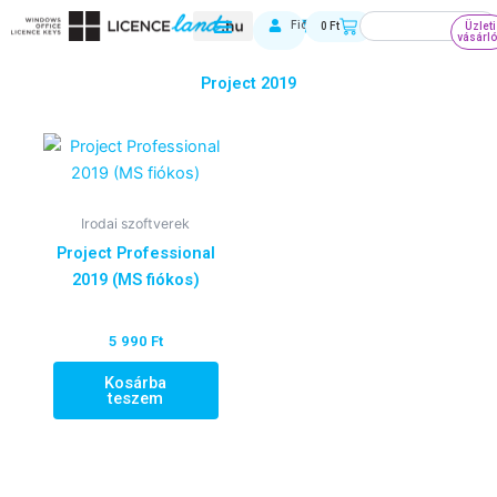
Skip
Keresés
Kosár
Fiókom
0
Ft
Üzleti
to
vásárl
content
Project 2019
Irodai szoftverek
Project Professional
2019 (MS fiókos)
5 990
Ft
Kosárba
teszem