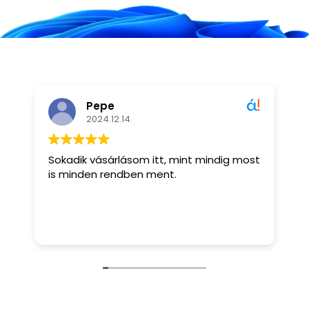
Pepe
2024.12.14.
Sokadik vásárlásom itt, mint mindig most
I
is minden rendben ment.
m