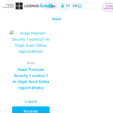
Skip
Keresés
Kosár
Fiókom
0
Ft
Üzleti
to
vásárl
content
Avast
Avast
Avast Premium
Security 1 eszköz/1
év (Saját Avast fiókba
regisztrálható)
5 490
Ft
Kosárba