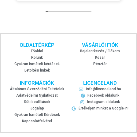
OLDALTÉRKÉP
VÁSÁRLÓI FIÓK
Főoldal
Bejelentkezés / Fiókom
Rólunk
Kosár
Gyakran ismételt kérdések
Pénztár
Letöltési linkek
INFORMÁCIÓK
LICENCELAND
Általános Szerződési Feltételek
info@licenceland.hu
Adatvédelmi Nyilatkozat
Facebook oldalunk
Süti beállítások
Instagram oldalunk
Jogalap
Értékeljen minket a Google-n!
Gyakran Ismételt Kérdések
Kapcsolatfelvétel