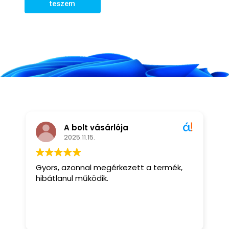
teszem
A bolt vásárlója
2025.11.15.
Gyors, azonnal megérkezett a termék,
M
hibátlanul működik.
r
s
t
m
O