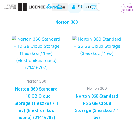
Skip
Keresés
Kosár
Fiókom
0
Ft
Üzleti
to
vásárl
content
Norton 360
Norton 360
Norton 360
Norton 360 Standard
+ 10 GB Cloud
Norton 360 Standard
Storage (1 eszköz / 1
+ 25 GB Cloud
év) (Elektronikus
Storage (3 eszköz / 1
licenc) (21416707)
év)