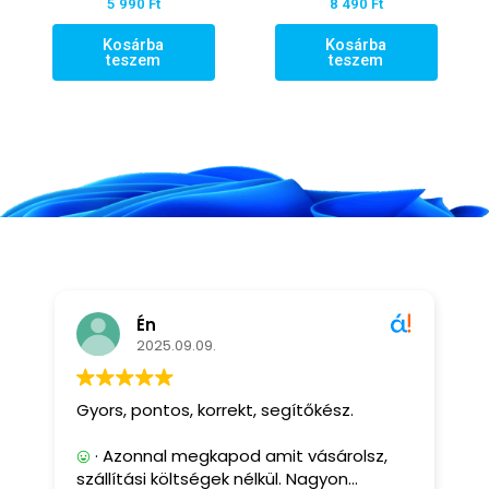
5 990
Ft
8 490
Ft
Kosárba
Kosárba
teszem
teszem
Én
2025.09.09.
Gyors, pontos, korrekt, segítőkész.
G
· Azonnal megkapod amit vásárolsz,
szállítási költségek nélkül. Nagyon