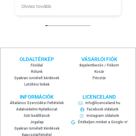
segítőkész, és korrekt eladó.
Olvass tovább
· Eddig nem tapasztaltam ilyet.
OLDALTÉRKÉP
VÁSÁRLÓI FIÓK
Főoldal
Bejelentkezés / Fiókom
Rólunk
Kosár
Gyakran ismételt kérdések
Pénztár
Letöltési linkek
INFORMÁCIÓK
LICENCELAND
Általános Szerződési Feltételek
info@licenceland.hu
Adatvédelmi Nyilatkozat
Facebook oldalunk
Süti beállítások
Instagram oldalunk
Jogalap
Értékeljen minket a Google-n!
Gyakran Ismételt Kérdések
Kapcsolatfelvétel